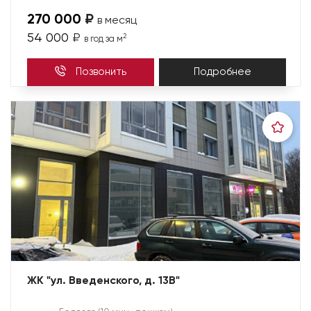
270 000
₽
в месяц
54 000
₽
2
в год за м
Позвонить
Подробнее
ЖК "ул. Введенского, д. 13В"