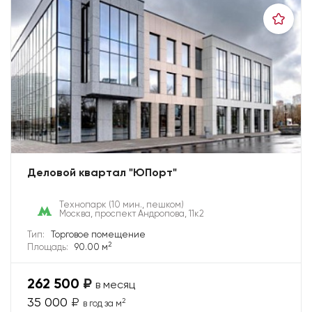
Деловой квартал "ЮПорт"
Технопарк
(10 мин., пешком)
Москва, проспект Андропова, 11к2
Тип:
Торговое помещение
2
Площадь:
90.00 м
262 500
₽
в месяц
35 000
₽
2
в год за м