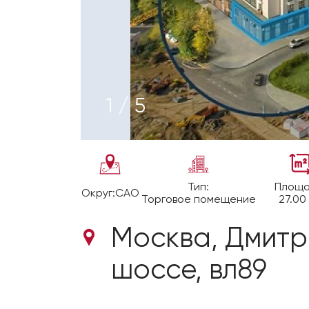
1
/
5
Тип:
Площа
Округ:
САО
Торговое помещение
27.00
Москва, Дмитр
шоссе, вл89